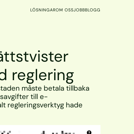
LÖSNINGAR
OM OSS
JOBB
BLOGG
ttstvister 
 reglering
staden måste betala tillbaka 
vgifter till e-
lt regleringsverktyg hade 