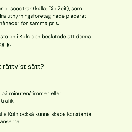
r e-scootrar (källa: 
Die Zeit
), som 
ra uthyrningsföretag hade placerat 
månader för samma pris.
olen i Köln och beslutade att denna 
glig.
rättvist sätt?
 på minuten/timmen eller 
rafik.
lle Köln också kunna skapa konstanta 
ränserna.